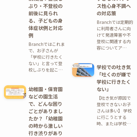
ぶり・不登校の
ス性心身不調へ
前後に見られ
の対応策
る、子どもの身
Branchでは定期的
体症状例と対応
に利用者さんに向
例
けて発達障害や不
登校に関連する内
Branchではこれま
容についてア…
で、お子さんが
「学校に行きたく
ない」と言って登
学校での吐き気
校しぶりを起こ…
「吐くのが嫌で
学校に行きたく
幼稚園・保育園
ない」
などの園生活
【吐き気が原因で
で、どんな困り
登校できないお子
ごとがありまし
さんは多い】 学校
に行こうとする
たか？「幼稚園
時、または学校…
の時から激しい
行き渋りがあり