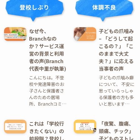
なぜ今、
子どもの爪噛み
Branchなの
– 「どうして起
か？サービス運
こるの？」「こ
営の背景と利用
のままで大丈
者の声(Branch
夫？」に応える
代表中里が執筆)
当事者の声
こんにちは。不登
子どもの爪噛み癖
校や発達障害のお
について、 不安に
子さんと保護者さ
思っていらっしゃ
んのための居場
る保護者の方も多
所、Branchコミ…
いと思います…
これは「学校行
「夜驚、腹痛、
きたくない」の
頭痛、チック」
前段階？登校し
子どものストレ