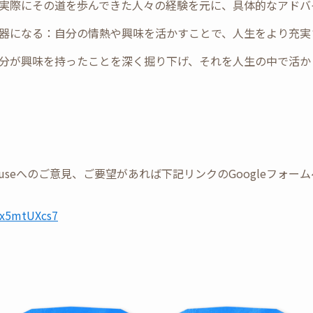
ー：実際にその道を歩んできた人々の経験を元に、具体的なアド
な武器になる：自分の情熱や興味を活かすことで、人生をより充
：自分が興味を持ったことを深く掘り下げ、それを人生の中で活
Tree Houseへのご意見、ご要望があれば下記リンクのGoogleフ
UWx5mtUXcs7