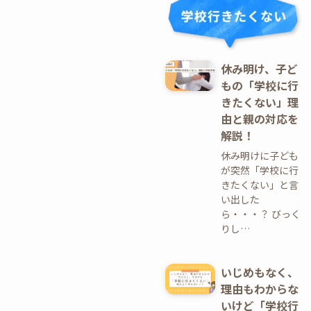
休み明け、子ど
もの「学校に行
きたくない」理
由と親の対応を
解説！
休み明けに子ども
が突然「学校に行
きたくない」と言
い出した
ら・・・？ びっく
りし…
いじめもなく、
理由もわからな
いけど「学校行