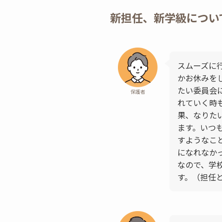
新担任、新学級につい
スムーズに
かお休みを
たい委員会
保護者
れていく時
果、なりた
ます。いつ
すようなこ
になれなか
なので、学
す。（担任