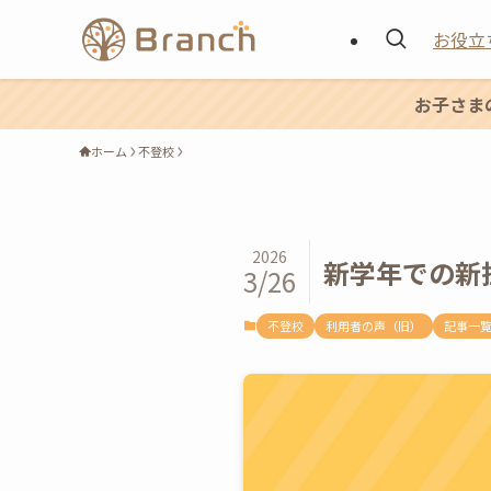
お役立
お子さま
ホーム
不登校
2026
新学年での新
3/26
不登校
利用者の声（旧）
記事一