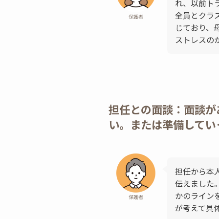
れ、以前ト
全員とクラ
保護者
じており、
ストレスの
担任との面談：面談が
い。または準備してい
担任から本
伝えました
かのライン
保護者
が考えて具