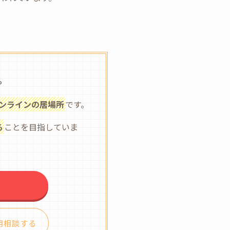
。
ンラインの居場所
です。
る
ことを目指していま
用相談する