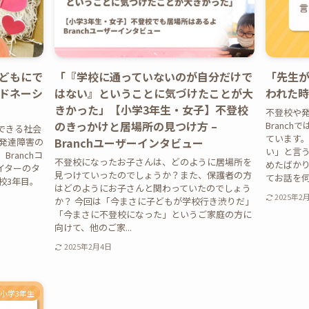
どもにで
「『学校に通っていないのが自分だけで
「先生
ドネーシ
はない』ということに気づけたことが大
われた
きかった」【小学3年生・女子】不登校
不登校や発
のきっかけと居場所の見つけ方 –
Branc
できる社会
ています
Branchユーザーインタビュー
や発達障害の
い」と言う
ranchコ
不登校になったお子さんは、どのように居場所を
めたばか
イターのタ
見つけていったのでしょうか？また、保護者の方
てお話を伺
校3年目。
はどのようにお子さんと関わっていたのでしょう
2025年2
か？ 今回は「今まさに子どもが学校行き渋りだ」
「今まさに不登校になった」というご家庭の方に
向けて、他のご家...
2025年2月4日
小学3年生