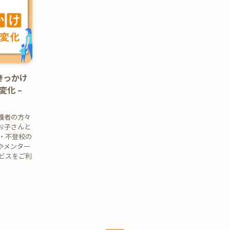
きっかけ
化 –
護者の方々
お子さんと
・不登校の
やメンター
ービスをご利