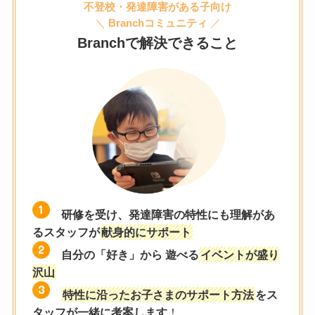
不登校・発達障害がある子向け
＼
Branchコミュニティ
／
Branchで解決できること
研修を受け、発達障害の特性にも理解があ
るスタッフが
献身的にサポート
自分の「好き」から 遊べる
イベントが盛り
沢山
特性に沿ったお子さまのサポート方法
をス
タッフが一緒に考案します
！