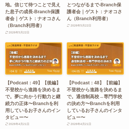
地。信じて待つことで見え
とつながるまで-Branch保
た息子の成長-Branch保護
護者会｜ゲスト：ナオコさ
者会｜ゲスト：ナオコさん
ん（Branch利用者）
（Branch利用者）
2026年5月22日
2026年5月22日
【Podcast：49】【後編】
【Podcast：48】【前編】
不登校から進路を決めるま
不登校から進路を決めるま
で。夢に向かう行動力と継
で。通信制高校→専門学校
続力の正体〜Branchを利
の決め方〜Branchを利用
用しているお子さんのイン
しているお子さんのインタ
タビュー〜
ビュー〜
2026年4月21日
2026年4月21日