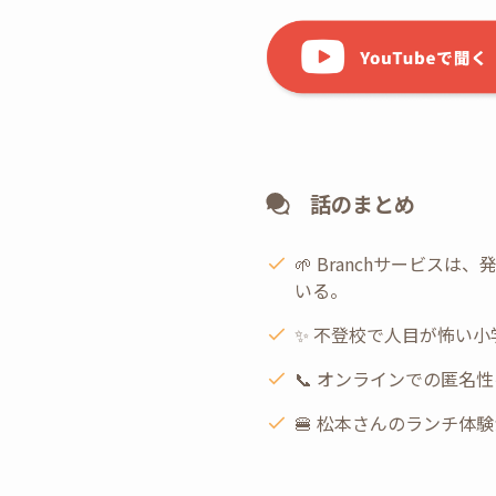
話のまとめ
🌱 Branchサービ
いる。
✨ 不登校で人目が怖い
📞 オンラインでの匿
🍔 松本さんのランチ体