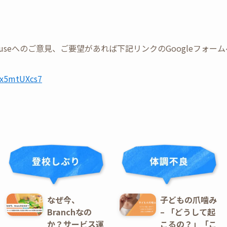
Tree Houseへのご意見、ご要望があれば下記リンクのGoogleフ
UWx5mtUXcs7
なぜ今、
子どもの爪噛み
Branchなの
– 「どうして起
か？サービス運
こるの？」「こ