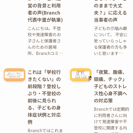
営の背景と利用
のままで大丈
者の声(Branch
夫？」に応える
代表中里が執筆)
当事者の声
こんにちは。不登
子どもの爪噛み癖
校や発達障害のお
について、 不安に
子さんと保護者さ
思っていらっしゃ
んのための居場
る保護者の方も多
所、Branchコミ…
いと思います…
これは「学校行
「夜驚、腹痛、
きたくない」の
頭痛、チック」
前段階？登校し
子どものストレ
ぶり・不登校の
ス性心身不調へ
前後に見られ
の対応策
る、子どもの身
Branchでは定期的
体症状例と対応
に利用者さんに向
例
けて発達障害や不
登校に関連する内
Branchではこれま