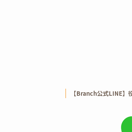
【Branch公式LIN