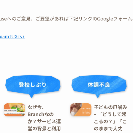
Tree Houseへのご意見、ご要望があれば下記リンクのGoogleフ
UWx5mtUXcs7
なぜ今、
子どもの爪噛み
Branchなの
– 「どうして起
か？サービス運
こるの？」「こ
営の背景と利用
のままで大丈