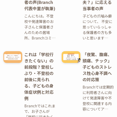
者の声(Branch
夫？」に応える
代表中里が執筆)
当事者の声
こんにちは。不登
子どもの爪噛み癖
校や発達障害のお
について、 不安に
子さんと保護者さ
思っていらっしゃ
んのための居場
る保護者の方も多
所、Branchコミ…
いと思います…
これは「学校行
「夜驚、腹痛、
きたくない」の
頭痛、チック」
前段階？登校し
子どものストレ
ぶり・不登校の
ス性心身不調へ
前後に見られ
の対応策
る、子どもの身
Branchでは定期的
体症状例と対応
に利用者さんに向
例
けて発達障害や不
登校に関連する内
Branchではこれま
容についてア…
で、お子さんが
「学校に行きたく