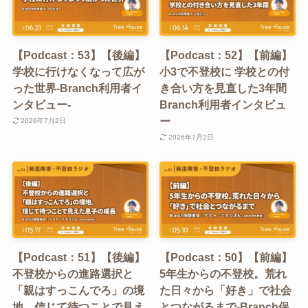
【Podcast：53】【後編】
【Podcast：52】【前編】
学校に行けなくなって広が
小3で不登校に 学校との付
った世界-Branch利用者イ
き合い方を見直した3年間
ンタビュー-
Branch利用者インタビュ
ー
2026年7月2日
2026年7月2日
【Podcast：51】【後編】
【Podcast：50】【前編】
不登校からの進路選択と
5年生からの不登校。荒れ
「親はすっこんでろ」の境
た日々から「好き」で社会
地。信じて待つことで見え
とつながるまで-Branch保