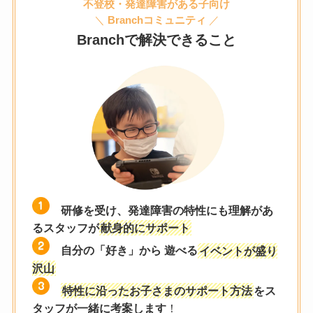
不登校・発達障害がある子向け
＼
Branchコミュニティ
／
Branchで解決できること
研修を受け、発達障害の特性にも理解があ
るスタッフが
献身的にサポート
自分の「好き」から 遊べる
イベントが盛り
沢山
特性に沿ったお子さまのサポート方法
をス
タッフが一緒に考案します
！