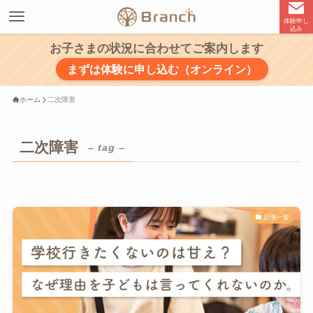
体験申し
込み
お子さまの状況に合わせてご案内します
まずは体験に申し込む（オンライン）
ホーム
二次障害
二次障害
– tag –
記事一覧