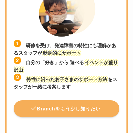
研修を受け、発達障害の特性にも理解があ
るスタッフが
献身的にサポート
自分の「好き」から 遊べる
イベントが盛り
沢山
特性に沿ったお子さまのサポート方法
をス
タッフが一緒に考案します
！
Branchをもう少し知りたい