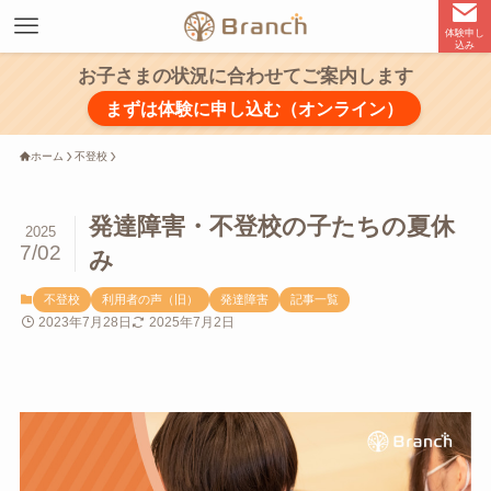
体験申し
込み
お子さまの状況に合わせてご案内します
まずは体験に申し込む（オンライン）
ホーム
不登校
発達障害・不登校の子たちの夏休
2025
7/02
み
不登校
利用者の声（旧）
発達障害
記事一覧
2023年7月28日
2025年7月2日