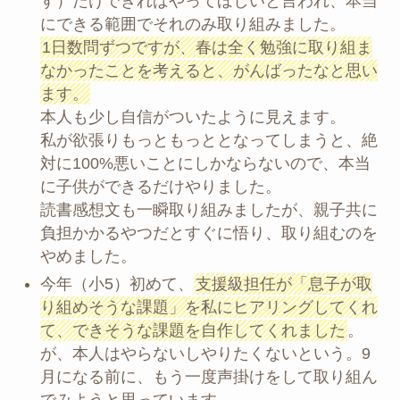
す）だけできればやってほしいと言われ、本当
にできる範囲でそれのみ取り組みました。
1日数問ずつですが、春は全く勉強に取り組ま
なかったことを考えると、がんばったなと思い
ます。
本人も少し自信がついたように見えます。
私が欲張りもっともっととなってしまうと、絶
対に100%悪いことにしかならないので、本当
に子供ができるだけやりました。
読書感想文も一瞬取り組みましたが、親子共に
負担かかるやつだとすぐに悟り、取り組むのを
やめました。
今年（小5）初めて、
支援級担任が「息子が取
り組めそうな課題」を私にヒアリングしてくれ
て、できそうな課題を自作してくれました
。
が、本人はやらないしやりたくないという。9
月になる前に、もう一度声掛けをして取り組ん
でみようと思っています。