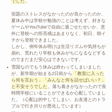
でした
。
宿題のストレスがなかったのが良かったのか、
夏休み中は学校や勉強のことは考えず、好きな
ゲームやYouTubeで自由に過ごせたせいか、意
外に登校への拒否感はあまりなく、初日、朝イ
チから登校できました。
しかし、例年休み明けは生活リズムや気持ちが
崩れ、荒れたり学校も休みがちになるなどする
のでまだまだ安心はできないです。
雪国なのでもう休みは終わってしまいました
が、新学期が始まる2日前から
「教室に入った
ら何を言おう」「みんなと何を話せばいい？」
と不安そうでした
。落ち着きがなかったので長
時間学校にいることができるか心配していまし
た。（心配は的中してしまい、お友達とのトラ
ブルで行き渋りが悪化しています）