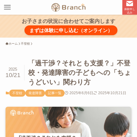
体験申し
込み
お子さまの状況に合わせてご案内します
まずは体験に申し込む（オンライン）
ホーム
不登校
「過干渉？それとも支援？」不登
2025
校・発達障害の子どもへの「ちょ
10/21
うどいい」関わり方
2025年6月6日
2025年10月21日
不登校
発達障害
記事一覧