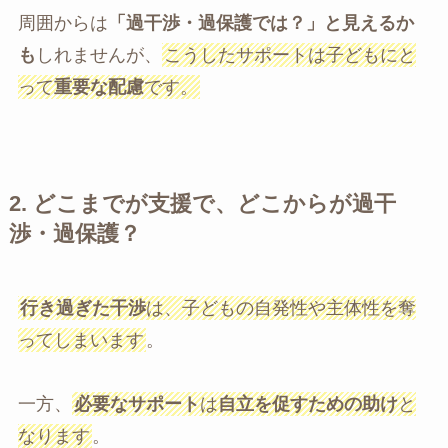
周囲からは
「過干渉・過保護では？」と見えるか
も
しれませんが、
こうしたサポートは子どもにと
って
重要な配慮
です。
2.
どこまでが支援で、どこからが過干
渉・過保護？
行き過ぎた干渉
は、子どもの自発性や主体性を奪
ってしまいます
。
一方、
必要なサポート
は
自立を促すための助け
と
なります
。