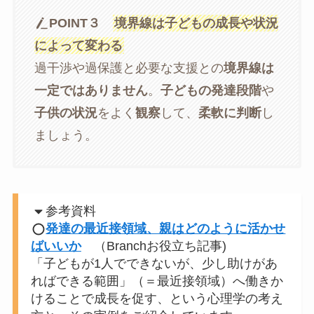
POINT３
境界線は子どもの成長や状況
によって変わる
過干渉や過保護と必要な支援との
境界線は
一定ではありません
。
子どもの発達段階
や
子供の状況
をよく
観察
して、
柔軟に判断
し
ましょう。
参考資料
発達の最近接領域、親はどのように活かせ
ばいいか
（Branchお役立ち記事)
「子どもが1人でできないが、少し助けがあ
ればできる範囲」（＝最近接領域）へ働きか
けることで成長を促す、という心理学の考え