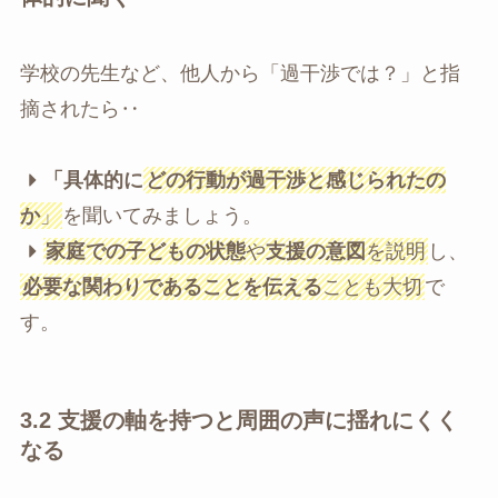
学校の先生など、他人から「過干渉では？」と指
摘されたら‥
「具体的に
どの行動が過干渉と感じられたの
か
」
を聞いてみましょう。
家庭での子どもの状態
や
支援の意図
を説明
し、
必要な関わりであることを伝える
ことも大切
で
す。
3.2
支援の軸を持つと周囲の声に揺れにくく
なる