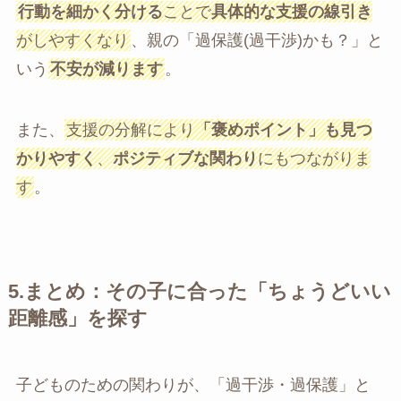
行動を細かく分ける
ことで
具体的な支援の線引き
がしやすくなり
、親の「過保護(過干渉)かも？」と
いう
不安が減ります
。
また、
支援の分解により
「褒めポイント」も見つ
かりやすく
、
ポジティブな関わり
にもつながりま
す
。
5.
まとめ：その子に合った「ちょうどいい
距離感」を探す
子どものための関わりが、「過干渉・過保護」と