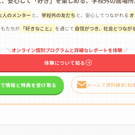
と、安心して「好き」を楽しめる、学校外の居場所
大人のメンター
と、
学校外の友だち
と、安心してつながれる
オ
どもたちが
「好きなこと」
を通じて
自信がつき、社会とつなが
＼オンライン個別プログラムと詳細なレポートを体験 ／
体験について知る
NEで情報と特典を受け取る
メールで資料請求/利