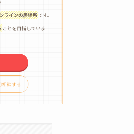
。
ンラインの居場所
です。
る
ことを目指していま
用相談する