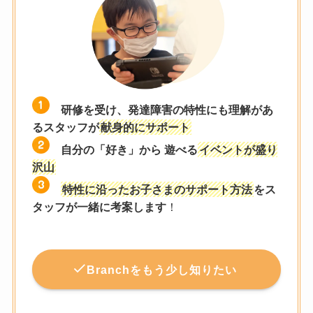
研修を受け、発達障害の特性にも理解があ
るスタッフが
献身的にサポート
自分の「好き」から 遊べる
イベントが盛り
沢山
特性に沿ったお子さまのサポート方法
をス
タッフが一緒に考案します
！
Branchをもう少し知りたい