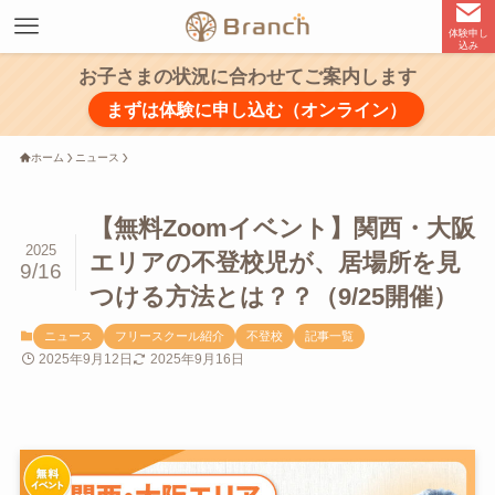
体験申し
込み
お子さまの状況に合わせてご案内します
まずは体験に申し込む（オンライン）
ホーム
ニュース
【無料Zoomイベント】関西・大阪
2025
エリアの不登校児が、居場所を見
9/16
つける方法とは？？（9/25開催）
ニュース
フリースクール紹介
不登校
記事一覧
2025年9月12日
2025年9月16日