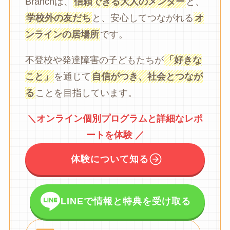
Branchは、
信頼できる大人のメンター
と、
学校外の友だち
と、安心してつながれる
オ
ンラインの居場所
です。
不登校や発達障害の子どもたちが
「好きな
こと」
を通じて
自信がつき、社会とつなが
る
ことを目指しています。
＼オンライン個別プログラムと詳細なレポ
ートを体験 ／
体験について知る
LINEで情報と特典を受け取る