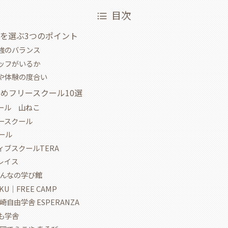
目次
を選ぶ3つのポイント
強のバランス
ッフがいるか
や体験の度合い
めフリースクール10選
ール 山ねこ
ースクール
クール
ィブスクールTERA
レイス
みんなの学び館
AKU｜FREE CAMP
崎自由学舎 ESPERANZA
も学舎