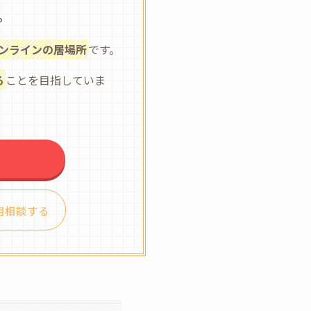
。
ンラインの居場所
です。
る
ことを目指していま
用相談する