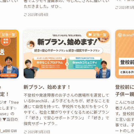
に描いてい
者でエッセイ漫画家の、今じんこさんに描いてい
ただきました。ぜひ...
2025年5
2025年6月4日
記事一覧
記事一覧
e
新プラン、始めます！
登校前
決定！
子供ー
不登校や発達障害のお子さんの居場所を運営して
いるBranchは、より子どもたちが、好きなことを
オ「Tree
こんにち
通じて自信を持って、学校外でも友だちをつくり
たします✨
者さんのた
やすく、社会と繋がりやすくなるために新プラン
ouse」の
す。登校
『「好き」で安心サポートプラン』『「好き」で
◎ ▼当日の
と言い出
探究サポートプラ...
事では、
d_a8XI GW
ートのしか
2025年5月23日