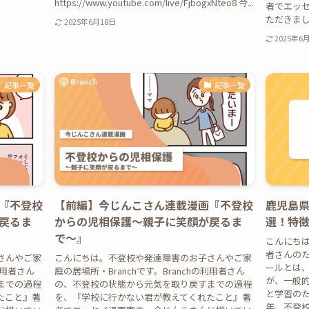
https://www.youtube.com/live/FjbogxNteo8 今...
者でエッ
ただきました
2025年6月18日
2025年6
記事一覧
記事一覧
『不登校
【前編】今じんこさん連載漫画『不登校
鹿児島県
戻るま
からの児相保護〜親子に笑顔が戻るま
選！特
で〜』
こんにち
者さんのた
さんやご家
こんにちは。不登校や発達障害のお子さんやご家
ールとは
利用者さん
庭の居場所・Branchです。Branchの利用者さん
が、一般
までの過程
の、不登校の状態から元気を取り戻すまでの過程
と学習の
たこと』著
を、『学校に行かない君が教えてくれたこと』著
年、不登校生