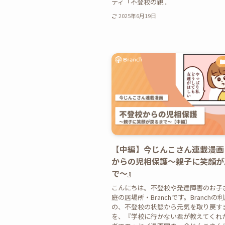
ティ「不登校の親...
2025年6月19日
【中編】今じんこさん連載漫画
からの児相保護〜親子に笑顔が
で〜』
こんにちは。不登校や発達障害のお子
庭の居場所・Branchです。Branchの
の、不登校の状態から元気を取り戻す
を、『学校に行かない君が教えてくれ