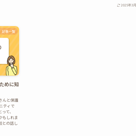
2025年3
記事一覧
ために知
さんと保護
ュニティで
とって、
かもしれま
校との話し