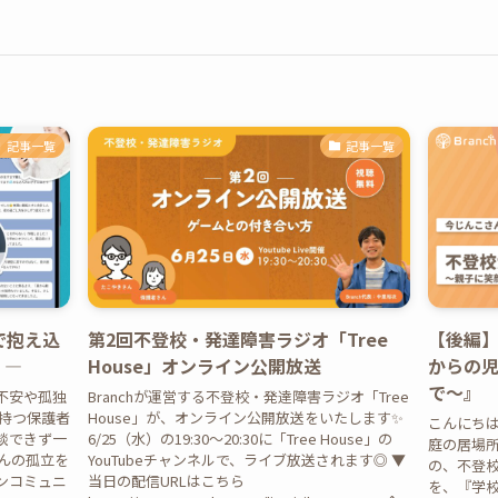
記事一覧
記事一覧
で抱え込
第2回不登校・発達障害ラジオ「Tree
【後編
 ―
House」オンライン公開放送
からの
で〜』
不安や孤独
Branchが運営する不登校・発達障害ラジオ「Tree
を持つ保護者
House」が、オンライン公開放送をいたします✨
こんにち
談できず一
6/25（水）の19:30〜20:30に「Tree House」の
庭の居場所・
んの孤立を
YouTubeチャンネルで、ライブ放送されます◎ ▼
の、不登
ンコミュニ
当日の配信URLはこちら
を、『学