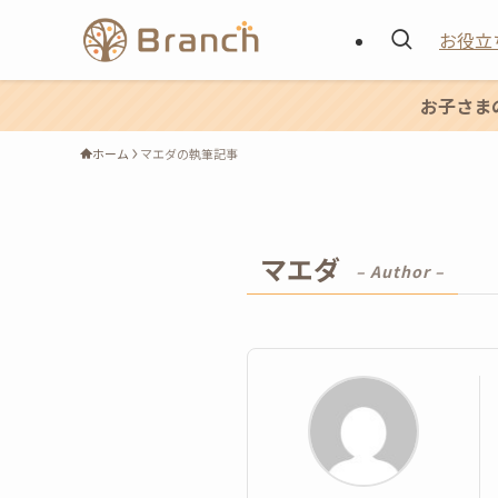
お役立
お子さま
ホーム
マエダの執筆記事
マエダ
– Author –