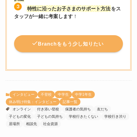
特性に沿ったお子さまのサポート方法
をス
タッフが一緒に考案します
！
Branchをもう少し知りたい
インタビュー
不登校
中学生
中学1年生
休み明け特集：インタビュー
記事一覧
オンライン
付き添い登校
保護者の気持ち
友だち
子どもの変化
子どもの気持ち
学校行きたくない
学校行き渋り
居場所
相談先
社会資源