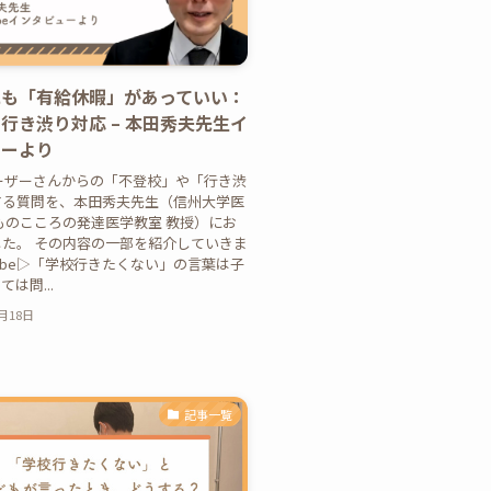
にも「有給休暇」があっていい：
行き渋り対応 – 本田秀夫先生イ
ューより
hユーザーさんからの「不登校」や「行き渋
する質問を、本田秀夫先生（信州大学医
ものこころの発達医学教室 教授）にお
た。 その内容の一部を紹介していきま
uTube▷「学校行きたくない」の言葉は子
は問...
2月18日
記事一覧