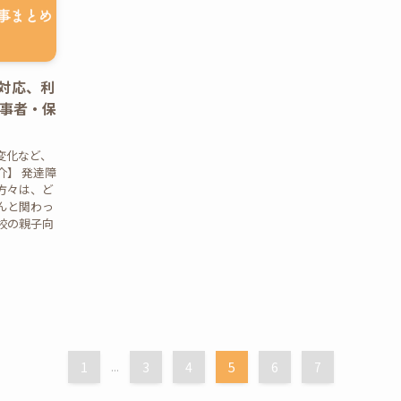
対応、利
当事者・保
変化など、
介】 発達障
方々は、ど
んと関わっ
校の親子向
1
...
3
4
5
6
7