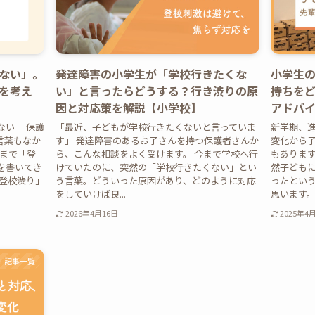
ない」。
発達障害の小学生が「学校行きたくな
小学生
を考え
い」と言ったらどうする？行き渋りの原
持ちを
因と対応策を解説【小学校】
アドバ
ない」 保護
「最近、子どもが学校行きたくないと言っていま
新学期、
言葉もなか
す」 発達障害のあるお子さんを持つ保護者さんか
変化から
れまで「登
ら、こんな相談をよく受けます。 今まで学校へ行
もありま
を書いてき
けていたのに、突然の「学校行きたくない」とい
然子ども
「登校渋り」
う言葉。どういった原因があり、どのように対応
ったとい
をしていけば良...
思います。ま
2026年4月16日
2025年4
記事一覧