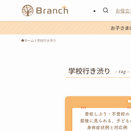
お役立
お子さま
ホーム
学校行き渋り
学校行き渋り
– tag –