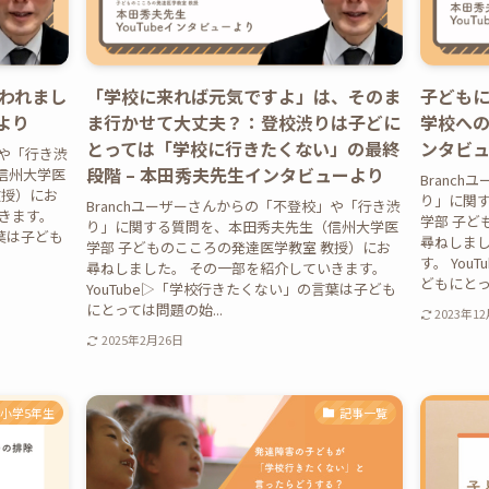
われまし
「学校に来れば元気ですよ」は、そのま
子ども
より
ま行かせて大丈夫？：登校渋りは子どに
学校への
とっては「学校に行きたくない」の最終
ンタビ
」や「行き渋
段階 – 本田秀夫先生インタビューより
信州大学医
Branc
教授）にお
り」に関
Branchユーザーさんからの「不登校」や「行き渋
きます。
学部 子ど
り」に関する質問を、本田秀夫先生（信州大学医
言葉は子ども
尋ねしまし
学部 子どものこころの発達医学教室 教授）にお
す。 Yo
尋ねしました。 その一部を紹介していきます。
どもにとって
YouTube▷「学校行きたくない」の言葉は子ども
にとっては問題の始...
2023年1
2025年2月26日
小学5年生
記事一覧