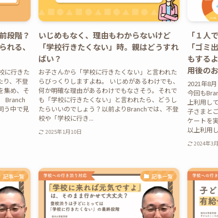
前段階？
いじめもなく、理由もわからないけど
「１人
られる、
「学校行きたくない」時。親はどうすれ
「ゴミ
ばい？
もするよ
用後の
学校に行きた
お子さんから「学校に行きたくない」と言われた
たり、不登
らびっくりしますよね。 いじめがあるわけでも、
2021年
を集め、そ
何か明確な理由があるわけでもなさそう。それで
今回もBr
ranch
も「学校に行きたくない」と言われたら、どうし
上利用し
伺う中で見
たらいいのでしょう？以前よりBranchでは、不登
子さまと
校や「学校に行き...
ケートを実
以上利用して
2025年1月10日
2024年3
記事一覧
記事一覧