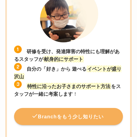
研修を受け、発達障害の特性にも理解があ
るスタッフが
献身的にサポート
自分の「好き」から 遊べる
イベントが盛り
沢山
特性に沿ったお子さまのサポート方法
をス
タッフが一緒に考案します
！
Branchをもう少し知りたい