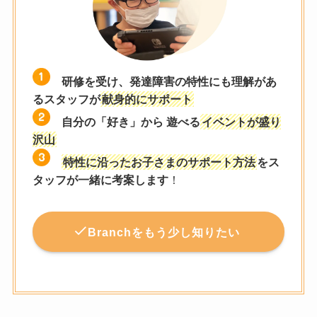
研修を受け、発達障害の特性にも理解があ
るスタッフが
献身的にサポート
自分の「好き」から 遊べる
イベントが盛り
沢山
特性に沿ったお子さまのサポート方法
をス
タッフが一緒に考案します
！
Branchをもう少し知りたい