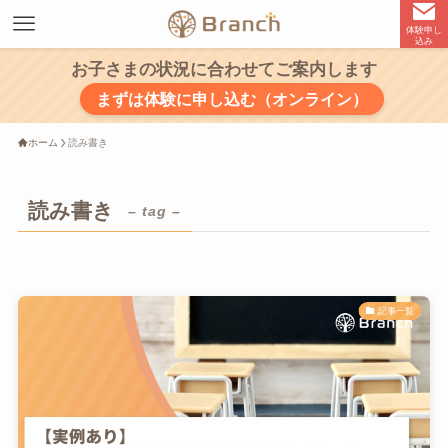
体験申し
込み
お子さまの状況に合わせてご案内します
まずは体験に申し込む（オンライン）
ホーム
読み書き
読み書き
– tag –
記事一覧