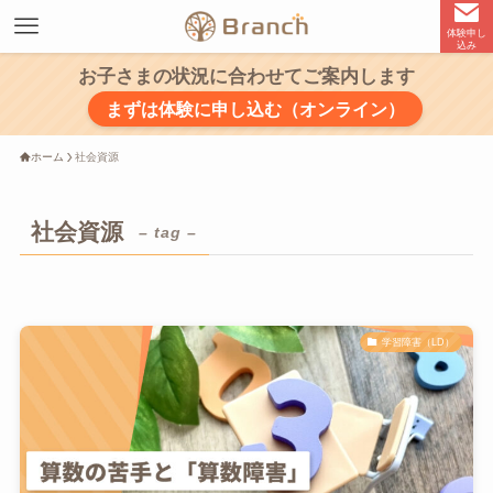
体験申し
込み
お子さまの状況に合わせてご案内します
まずは体験に申し込む（オンライン）
ホーム
社会資源
社会資源
– tag –
学習障害（LD）