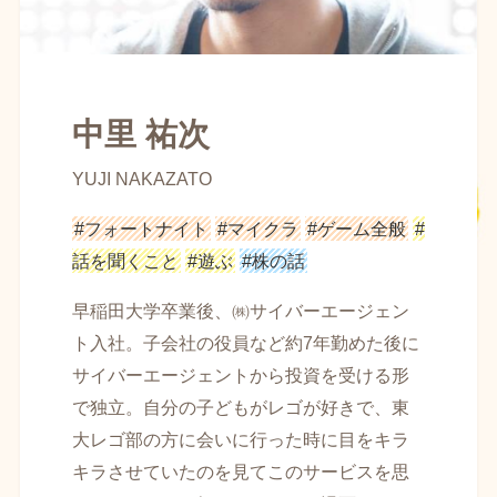
中里 祐次
YUJI NAKAZATO
#フォートナイト
#マイクラ
#ゲーム全般
#
話を聞くこと
#遊ぶ
#株の話
早稲田大学卒業後、㈱サイバーエージェン
ト入社。子会社の役員など約7年勤めた後に
サイバーエージェントから投資を受ける形
で独立。自分の子どもがレゴが好きで、東
大レゴ部の方に会いに行った時に目をキラ
キラさせていたのを見てこのサービスを思