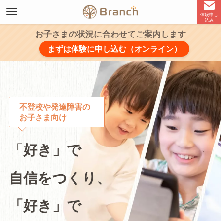
体験申し
込み
お子さまの状況に合わせてご案内します
まずは体験に申し込む（オンライン）
不登校や発達障害の
お子さま向け
「
好き」で
自信をつくり、
「好き」で